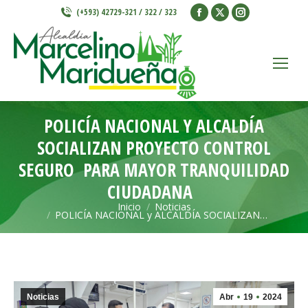
Facebook
X
Instagram
(+593) 42729-321 / 322 / 323
page
page
page
opens
opens
opens
in
in
in
new
new
new
window
window
window
POLICÍA NACIONAL Y ALCALDÍA
SOCIALIZAN PROYECTO CONTROL
SEGURO PARA MAYOR TRANQUILIDAD
CIUDADANA
Inicio
Noticias
Estás aquí:
POLICÍA NACIONAL y ALCALDÍA SOCIALIZAN…
Noticias
Abr
19
2024