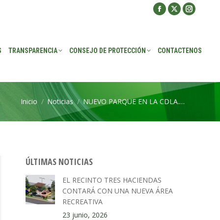
Facebook
X
Instagra
ROTECCIÓN
CONTACTENOS
page
page
page
opens
opens
opens
S
TRANSPARENCIA
CONSEJO DE PROTECCIÓN
CONTACTENOS
in
in
in
new
new
new
window
window
window
Inicio
Noticias
NUEVO PARQUE EN LA CDLA.…
Estás aquí:
ÚLTIMAS NOTICIAS
EL RECINTO TRES HACIENDAS
CONTARÁ CON UNA NUEVA ÁREA
RECREATIVA
23 junio, 2026