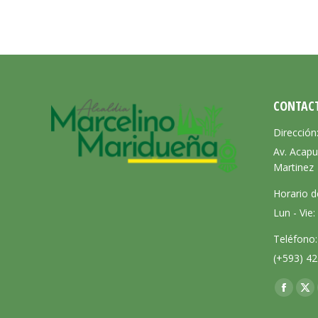
CONTAC
Dirección
Av. Acapu
Martinez
Horario d
Lun - Vie
Teléfono:
(+593) 42
Encuéntra
Facebo
X
page
pa