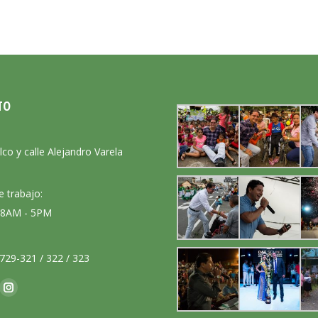
TO
:
lco y calle Alejandro Varela
e trabajo:
: 8AM - 5PM
729-321 / 322 / 323
nos en:
ok
Instagram
ge
page