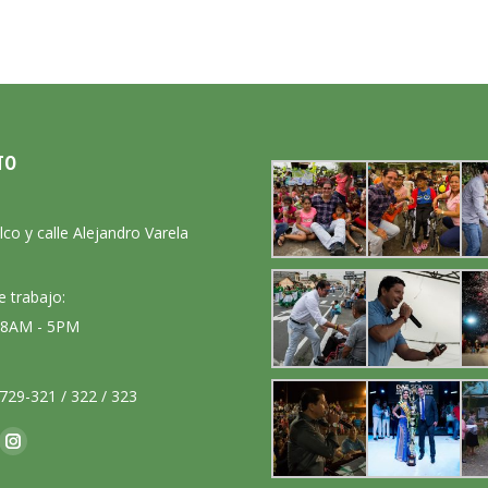
TO
:
lco y calle Alejandro Varela
e trabajo:
: 8AM - 5PM
729-321 / 322 / 323
nos en:
ok
Instagram
ge
page