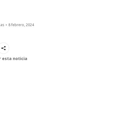
ias
8 febrero, 2024
 esta noticia