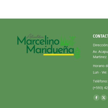
CONTAC
Dirección
Av. Acapu
Martinez
Horario d
Lun - Vie
Teléfono:
(+593) 42
Encuéntra
Facebo
X
page
pa