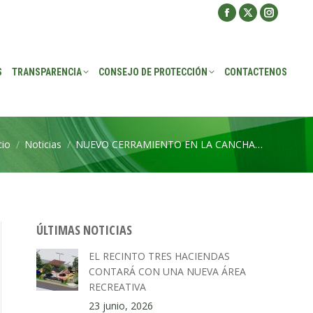
Facebook
X
Instagra
ROTECCIÓN
CONTACTENOS
page
page
page
opens
opens
opens
S
TRANSPARENCIA
CONSEJO DE PROTECCIÓN
CONTACTENOS
in
in
in
new
new
new
window
window
window
cio
Noticias
NUEVO CERRAMIENTO EN LA CANCHA…
tás aquí:
ÚLTIMAS NOTICIAS
EL RECINTO TRES HACIENDAS
CONTARÁ CON UNA NUEVA ÁREA
RECREATIVA
23 junio, 2026