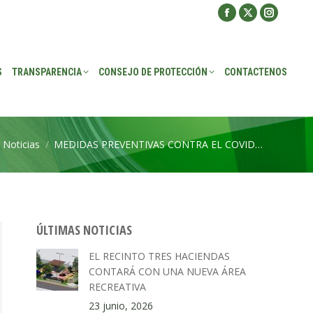
Facebook
X
Instagra
ROTECCIÓN
CONTACTENOS
page
page
page
opens
opens
opens
S
TRANSPARENCIA
CONSEJO DE PROTECCIÓN
CONTACTENOS
in
in
in
new
new
new
window
window
window
Noticias
MEDIDAS PREVENTIVAS CONTRA EL COVID…
quí:
ÚLTIMAS NOTICIAS
EL RECINTO TRES HACIENDAS
CONTARÁ CON UNA NUEVA ÁREA
RECREATIVA
23 junio, 2026