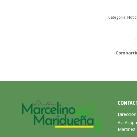
Categoría:
Notic
Compartir
CONTAC
Dirección
Av. Acapu
Martinez