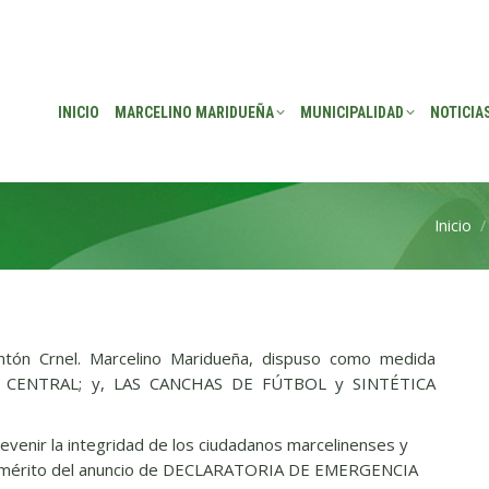
EÑA
MUNICIPALIDAD
NOTICIAS
TRANSPARENCIA
CONSEJO DE P
INICIO
MARCELINO MARIDUEÑA
MUNICIPALIDAD
NOTICIA
Inicio
Estás a
cantón Crnel. Marcelino Maridueña, dispuso como medida
CENTRAL; y, LAS CANCHAS DE FÚTBOL y SINTÉTICA
revenir la integridad de los ciudadanos marcelinenses y
 en mérito del anuncio de DECLARATORIA DE EMERGENCIA