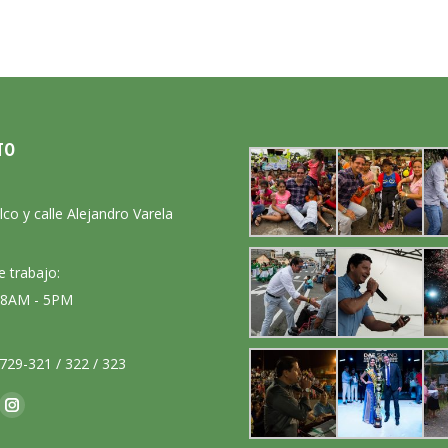
TO
:
lco y calle Alejandro Varela
e trabajo:
: 8AM - 5PM
729-321 / 322 / 323
nos en:
ok
Instagram
ge
page