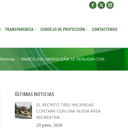
Facebook
X
Instagra
ROTECCIÓN
CONTACTENOS
page
page
page
opens
opens
opens
S
TRANSPARENCIA
CONSEJO DE PROTECCIÓN
CONTACTENOS
in
in
in
new
new
new
window
window
window
Noticias
MARCELINO MARIDUEÑA SE RENUEVA CON…
uí:
ÚLTIMAS NOTICIAS
EL RECINTO TRES HACIENDAS
CONTARÁ CON UNA NUEVA ÁREA
RECREATIVA
23 junio, 2026