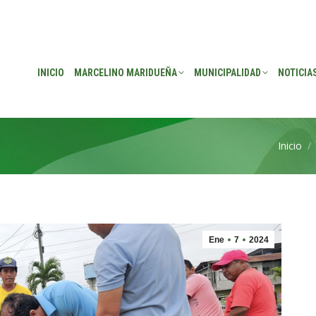
EÑA
MUNICIPALIDAD
NOTICIAS
TRANSPARENCIA
CONSEJO DE P
INICIO
MARCELINO MARIDUEÑA
MUNICIPALIDAD
NOTICIA
Inicio
Estás aq
Ene
7
2024