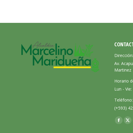
CONTAC
Dirección
Av. Acapu
Martinez
Horario d
Lun - Vie
Teléfono:
(+593) 42
Encuéntra
Facebo
X
page
pa