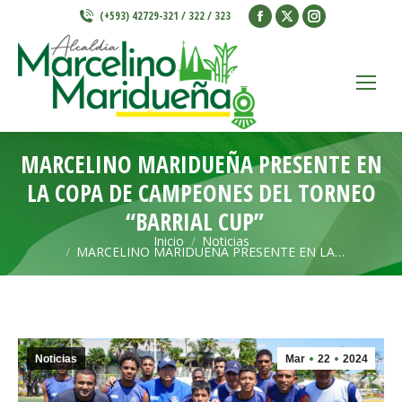
Facebook
X
Instagram
(+593) 42729-321 / 322 / 323
page
page
page
opens
opens
opens
in
in
in
new
new
new
window
window
window
MARCELINO MARIDUEÑA PRESENTE EN
LA COPA DE CAMPEONES DEL TORNEO
“BARRIAL CUP”
Inicio
Noticias
Estás aquí:
MARCELINO MARIDUEÑA PRESENTE EN LA…
Noticias
Mar
22
2024