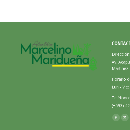
CONTAC
Dirección
Av. Acapu
Martinez
Horario d
Lun - Vie
Teléfono:
(+593) 42
Encuéntra
Facebo
X
page
pa