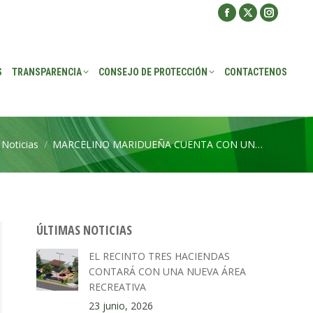
Facebook
X
Instagra
ROTECCIÓN
CONTACTENOS
page
page
page
opens
opens
opens
S
TRANSPARENCIA
CONSEJO DE PROTECCIÓN
CONTACTENOS
in
in
in
new
new
new
window
window
window
Noticias
MARCELINO MARIDUEÑA CUENTA CON UN…
quí:
ÚLTIMAS NOTICIAS
EL RECINTO TRES HACIENDAS
CONTARÁ CON UNA NUEVA ÁREA
RECREATIVA
23 junio, 2026