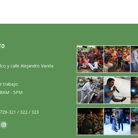
TO
:
lco y calle Alejandro Varela
e trabajo:
: 8AM - 5PM
729-321 / 322 / 323
nos en:
ok
Instagram
ge
page