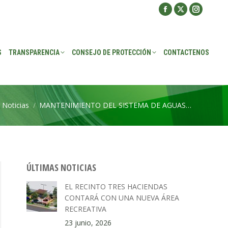
Facebook
X
Instagra
ROTECCIÓN
CONTACTENOS
page
page
page
opens
opens
opens
S
TRANSPARENCIA
CONSEJO DE PROTECCIÓN
CONTACTENOS
in
in
in
new
new
new
window
window
window
Noticias
MANTENIMIENTO DEL SISTEMA DE AGUAS…
quí:
ÚLTIMAS NOTICIAS
EL RECINTO TRES HACIENDAS
CONTARÁ CON UNA NUEVA ÁREA
RECREATIVA
23 junio, 2026