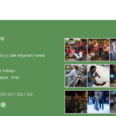
TO
:
lco y calle Alejandro Varela
e trabajo:
: 8AM - 5PM
729-321 / 322 / 323
nos en:
ok
Instagram
ge
page