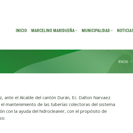
EÑA
MUNICIPALIDAD
NOTICIAS
TRANSPARENCIA
CONSEJO DE P
INICIO
MARCELINO MARIDUEÑA
MUNICIPALIDAD
NOTICIA
Inicio
Estás a
z, ante el Alcalde del cantón Durán, Ec. Dalton Narvaez
ó el mantenimiento de las tuberías colectoras del sistema
ón con la ayuda del hidrocleaner
, con el propósito de
so.