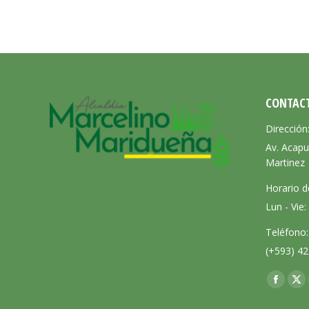
CONTAC
Dirección
Av. Acapu
Martinez
Horario d
Lun - Vie
Teléfono:
(+593) 42
Encuéntra
Facebo
X
page
pa