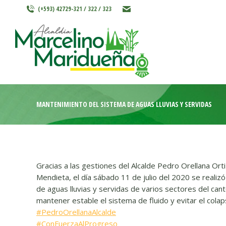
(+593) 42729-321 / 322 / 323
INICIO
MARCELINO MARIDU
MANTENIMIENTO DEL SISTEMA DE AGUAS LLUVIAS Y SERVIDAS
Gracias a las gestiones del Alcalde Pedro Orellana Orti
Mendieta, el día sábado 11 de julio del 2020 se realiz
de aguas lluvias y servidas de varios sectores del cant
mantener estable el sistema de fluido y evitar el colap
#PedroOrellanaAlcalde
#ConFuerzaAlProgreso