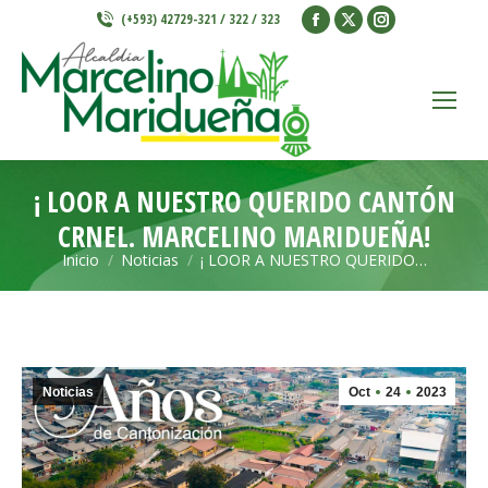
Facebook
X
Instagram
(+593) 42729-321 / 322 / 323
page
page
page
opens
opens
opens
in
in
in
new
new
new
window
window
window
¡ LOOR A NUESTRO QUERIDO CANTÓN
CRNEL. MARCELINO MARIDUEÑA!
Inicio
Noticias
¡ LOOR A NUESTRO QUERIDO…
Estás aquí:
Noticias
Oct
24
2023