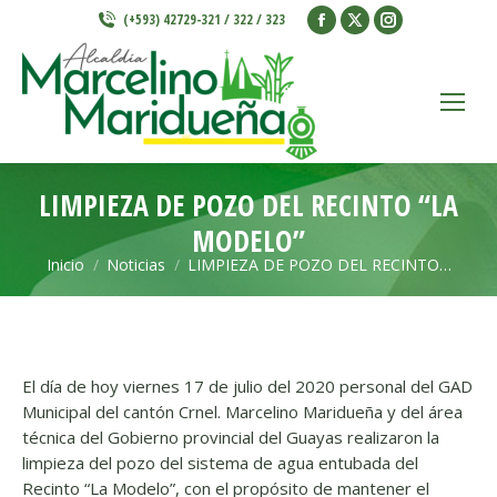
Facebook
X
Instagram
(+593) 42729-321 / 322 / 323
page
page
page
opens
opens
opens
in
in
in
new
new
new
window
window
window
LIMPIEZA DE POZO DEL RECINTO “LA
MODELO”
Inicio
Noticias
LIMPIEZA DE POZO DEL RECINTO…
Estás aquí:
El día de hoy viernes 17 de julio del 2020 personal del GAD
Municipal del cantón Crnel. Marcelino Maridueña y del área
técnica del Gobierno provincial del Guayas realizaron la
limpieza del pozo del sistema de agua entubada del
Recinto “La Modelo”
, con el propósito de mantener el