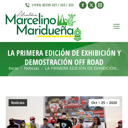
Facebook
X
Instagram
(+593) 42729-321 / 322 / 323
page
page
page
opens
opens
opens
in
in
in
new
new
new
window
window
window
LA PRIMERA EDICIÓN DE EXHIBICIÓN Y
DEMOSTRACIÓN OFF ROAD
Inicio
Noticias
LA PRIMERA EDICIÓN DE EXHIBICIÓN…
Estás aquí:
Noticias
Oct
25
2020