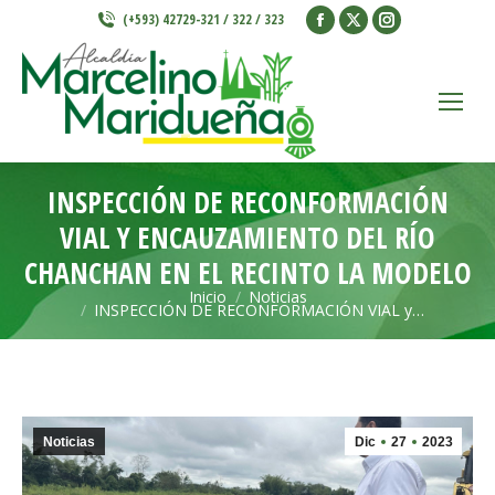
Facebook
X
Instagram
(+593) 42729-321 / 322 / 323
page
page
page
opens
opens
opens
in
in
in
new
new
new
window
window
window
INSPECCIÓN DE RECONFORMACIÓN
VIAL Y ENCAUZAMIENTO DEL RÍO
CHANCHAN EN EL RECINTO LA MODELO
Inicio
Noticias
Estás aquí:
INSPECCIÓN DE RECONFORMACIÓN VIAL y…
Noticias
Dic
27
2023