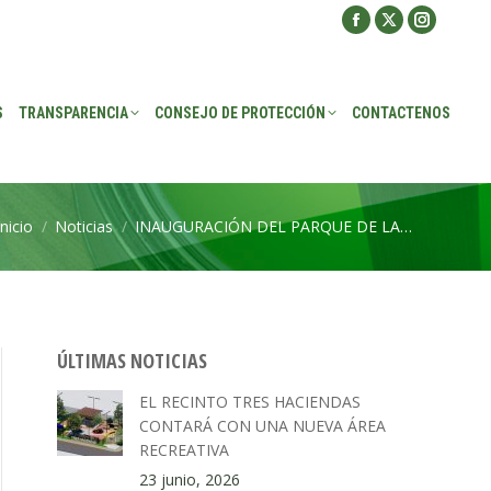
Facebook
X
Instagra
ROTECCIÓN
CONTACTENOS
page
page
page
opens
opens
opens
S
TRANSPARENCIA
CONSEJO DE PROTECCIÓN
CONTACTENOS
in
in
in
new
new
new
window
window
window
Inicio
Noticias
INAUGURACIÓN DEL PARQUE DE LA…
Estás aquí:
ÚLTIMAS NOTICIAS
EL RECINTO TRES HACIENDAS
CONTARÁ CON UNA NUEVA ÁREA
RECREATIVA
23 junio, 2026