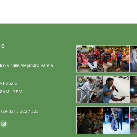
TO
:
lco y calle Alejandro Varela
e trabajo:
: 8AM - 5PM
729-321 / 322 / 323
nos en:
ok
Instagram
ge
page