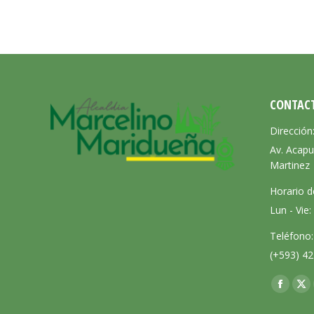
CONTAC
Dirección
Av. Acapu
Martinez
Horario d
Lun - Vie
Teléfono:
(+593) 42
Encuéntra
Facebo
X
page
pa