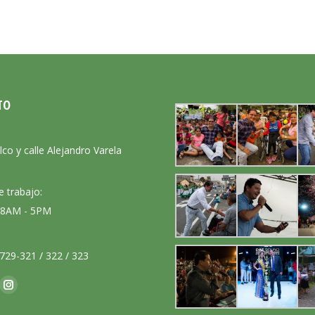
TO
:
lco y calle Alejandro Varela
e trabajo:
: 8AM - 5PM
729-321 / 322 / 323
nos en:
ok
Instagram
ge
page