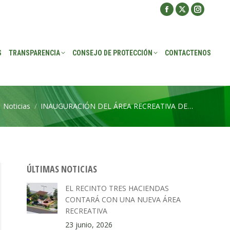
Facebook
X
Instagra
ROTECCIÓN
CONTACTENOS
page
page
page
opens
opens
opens
S
TRANSPARENCIA
CONSEJO DE PROTECCIÓN
CONTACTENOS
in
in
in
new
new
new
window
window
window
Noticias
INAUGURACIÓN DEL ÁREA RECREATIVA DE…
quí:
ÚLTIMAS NOTICIAS
EL RECINTO TRES HACIENDAS
CONTARÁ CON UNA NUEVA ÁREA
RECREATIVA
23 junio, 2026