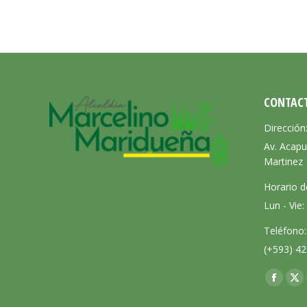
CONTAC
Dirección
Av. Acapu
Martinez
Horario d
Lun - Vie
Teléfono:
(+593) 42
Encuéntra
Facebo
X
page
pa