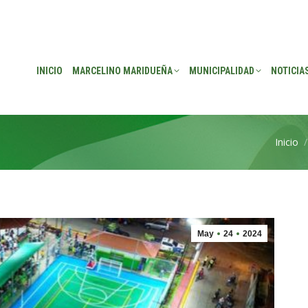
EÑA
MUNICIPALIDAD
NOTICIAS
TRANSPARENCIA
CONSEJO DE P
INICIO
MARCELINO MARIDUEÑA
MUNICIPALIDAD
NOTICIA
Inicio
Estás a
May
24
2024