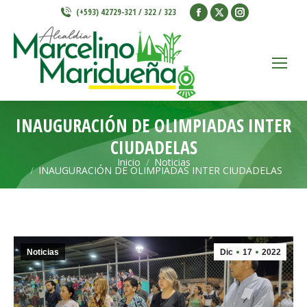
Facebook
X
Instagram
(+593) 42729-321 / 322 / 323
page
page
page
opens
opens
opens
in
in
in
new
new
new
window
window
window
INAUGURACIÓN DE OLIMPIADAS INTER
CIUDADELAS
Inicio
Noticias
Estás aquí:
INAUGURACIÓN DE OLIMPIADAS INTER CIUDADELAS
Noticias
Dic
17
2022