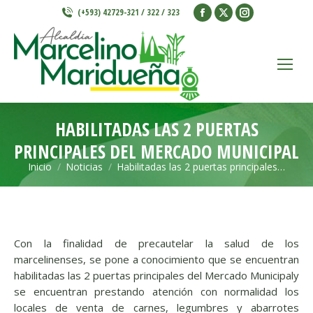
Facebook
X
Instagram
(+593) 42729-321 / 322 / 323
page
page
page
opens
opens
opens
in
in
in
new
new
new
window
window
window
HABILITADAS LAS 2 PUERTAS
PRINCIPALES DEL MERCADO MUNICIPAL
Inicio
Noticias
Habilitadas las 2 puertas principales…
Estás aquí:
Con la finalidad de precautelar la salud de los
marcelinenses, se pone a conocimiento que se encuentran
habilitadas las 2 puertas principales del Mercado Municipal
y
se encuentran prestando atención con normalidad los
locales de venta de carnes, legumbres y abarrotes