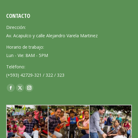
CONTACTO
Dirección:
Av. Acapulco y calle Alejandro Varela Martinez
Horario de trabajo:
Lun - Vie: 8AM - 5PM
Teléfono:
(+593) 42729-321 / 322 / 323
Encuéntranos en:
Facebook
X
Instagram
page
page
page
opens
opens
opens
in
in
in
new
new
new
window
window
window