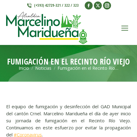
Facebook
X
Instagram
(+593) 42729-321 / 322 / 323
page
page
page
opens
opens
opens
in
in
in
new
new
new
window
window
window
FUMIGACIÓN EN EL RECINTO RÍO VIEJO
Inicio
Noticias
Fumigación en el Recinto Río…
Estás aquí:
El equipo de fumigación y desinfección del GAD Municipal
del cantón Crnel. Marcelino Maridueña el día de ayer inicio
su jornada de fumigación en el Recinto Río Viejo
.
Continuamos en este esfuerzo por evitar la propagación
del
#
Coronavirus
.