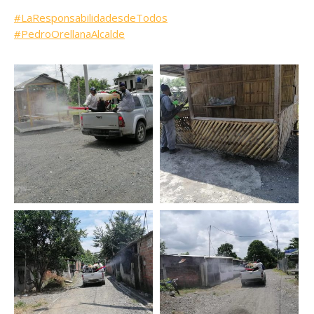
#
LaResponsabilidadesdeTodos
#
PedroOrellanaAlcalde