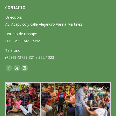
CONTACTO
Dirección:
Av. Acapulco y calle Alejandro Varela Martinez
Horario de trabajo:
Lun - Vie: 8AM - 5PM
Teléfono:
(+593) 42729-321 / 322 / 323
Encuéntranos en:
Facebook
X
Instagram
page
page
page
opens
opens
opens
in
in
in
new
new
new
window
window
window