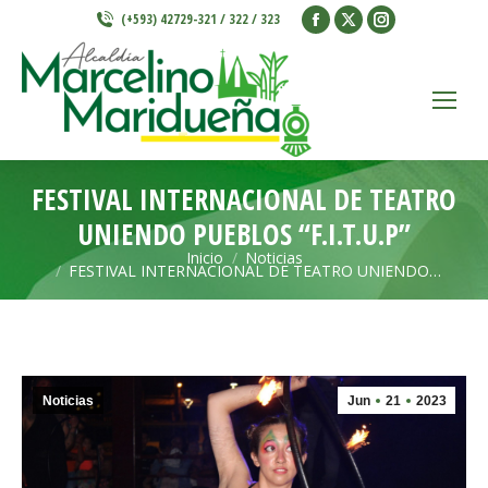
Facebook
X
Instagram
(+593) 42729-321 / 322 / 323
page
page
page
opens
opens
opens
in
in
in
new
new
new
window
window
window
FESTIVAL INTERNACIONAL DE TEATRO
UNIENDO PUEBLOS “F.I.T.U.P”
Inicio
Noticias
Estás aquí:
FESTIVAL INTERNACIONAL DE TEATRO UNIENDO…
Noticias
Jun
21
2023