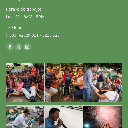
Horario de trabajo:
Lun - Vie: 8AM - 5PM
Teléfono:
(+593) 42729-321 / 322 / 323
Encuéntranos en:
Facebook
X
Instagram
page
page
page
opens
opens
opens
in
in
in
new
new
new
window
window
window