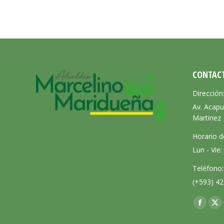
CONTAC
Dirección
Av. Acapu
Martinez
Horario d
Lun - Vie
Teléfono:
(+593) 42
Encuéntra
Facebo
X
page
pa