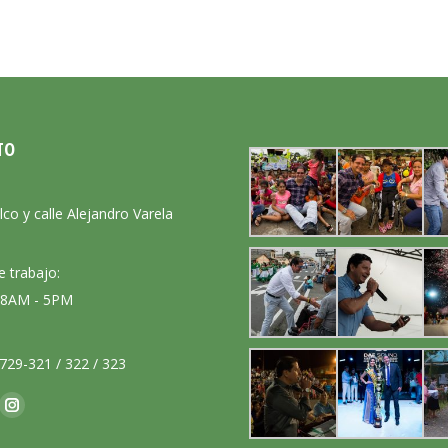
TO
:
lco y calle Alejandro Varela
e trabajo:
: 8AM - 5PM
729-321 / 322 / 323
nos en:
ok
Instagram
ge
page