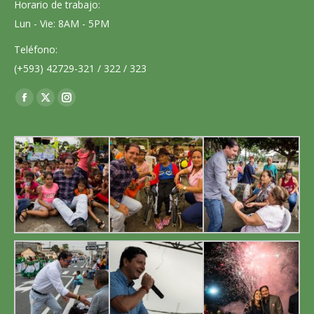
Horario de trabajo:
Lun - Vie: 8AM - 5PM
Teléfono:
(+593) 42729-321 / 322 / 323
Encuéntranos en:
Facebook
X
Instagram
page
page
page
opens
opens
opens
in
in
in
new
new
new
window
window
window