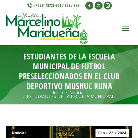
Facebook
X
Instagram
(+593) 42729-321 / 322 / 323
page
page
page
opens
opens
opens
in
in
in
new
new
new
window
window
window
ESTUDIANTES DE LA ESCUELA
MUNICIPAL DE FUTBOL
PRESELECCIONADOS EN EL CLUB
DEPORTIVO MUSHUC RUNA
Inicio
Noticias
Estás aquí:
ESTUDIANTES DE LA ESCUELA MUNICIPAL…
Noticias
Feb
22
2024