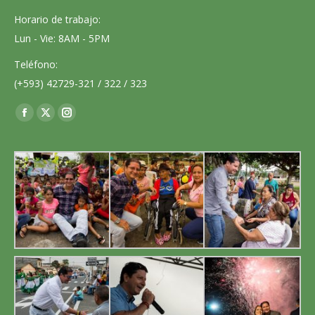
Horario de trabajo:
Lun - Vie: 8AM - 5PM
Teléfono:
(+593) 42729-321 / 322 / 323
Encuéntranos en:
Facebook
X
Instagram
page
page
page
opens
opens
opens
in
in
in
new
new
new
window
window
window