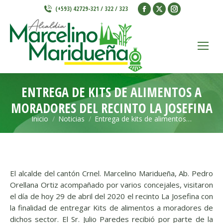
Facebook
X
Instagram
(+593) 42729-321 / 322 / 323
page
page
page
opens
opens
opens
in
in
in
new
new
new
window
window
window
ENTREGA DE KITS DE ALIMENTOS A
MORADORES DEL RECINTO LA JOSEFINA
Inicio
Noticias
Entrega de kits de alimentos…
Estás aquí:
El alcalde del cantón Crnel. Marcelino Maridueña, Ab. Pedro
Orellana Ortiz acompañado por varios concejales, visitaron
el día de hoy 29 de abril del 2020 el recinto La Josefina con
la finalidad de entregar Kits de alimentos a moradores de
dichos sector.
El Sr. Julio Paredes recibió por parte de la