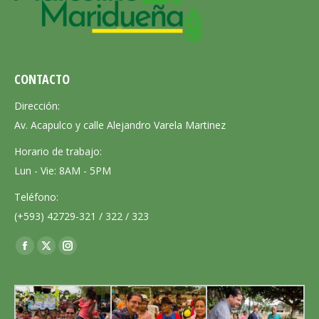
CONTACTO
Dirección:
Av. Acapulco y calle Alejandro Varela Martinez
Horario de trabajo:
Lun - Vie: 8AM - 5PM
Teléfono:
(+593) 42729-321 / 322 / 323
Encuéntranos en:
Facebook
X
Instagram
page
page
page
opens
opens
opens
in
in
in