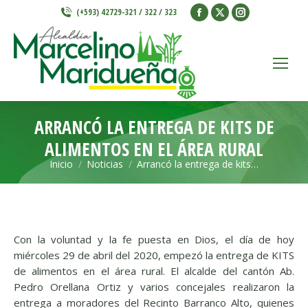
Facebook
X
Instagram
(+593) 42729-321 / 322 / 323
page
page
page
opens
opens
opens
in
in
in
new
new
new
window
window
window
ARRANCÓ LA ENTREGA DE KITS DE
ALIMENTOS EN EL ÁREA RURAL
Inicio
Noticias
Arrancó la entrega de kits…
Estás aquí:
Con la voluntad y la fe puesta en Dios, el día de hoy
miércoles 29 de abril del 2020, empezó la entrega de KITS
de alimentos en el área rural. El alcalde del cantón Ab.
Pedro Orellana Ortiz y varios concejales realizaron la
entrega a moradores del Recinto Barranco Alto
, quienes