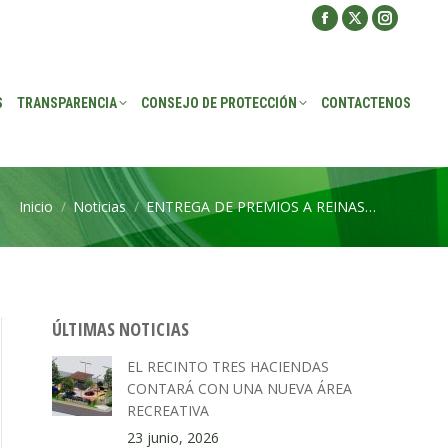
Facebook
X
Instagra
ROTECCIÓN
CONTACTENOS
page
page
page
opens
opens
opens
S
TRANSPARENCIA
CONSEJO DE PROTECCIÓN
CONTACTENOS
in
in
in
new
new
new
window
window
window
Inicio
Noticias
ENTREGA DE PREMIOS A REINAS…
Estás aquí:
ÚLTIMAS NOTICIAS
EL RECINTO TRES HACIENDAS
CONTARÁ CON UNA NUEVA ÁREA
RECREATIVA
23 junio, 2026