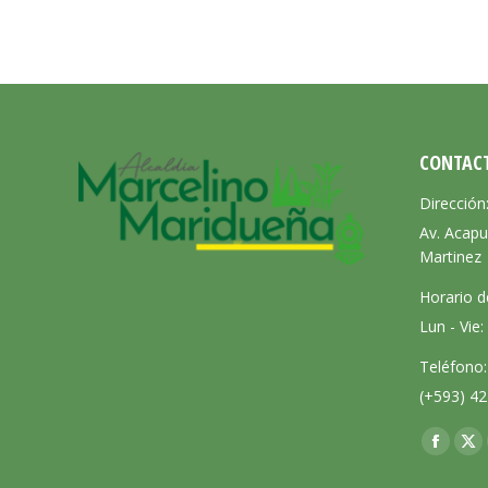
CONTAC
Dirección
Av. Acapu
Martinez
Horario d
Lun - Vie
Teléfono:
(+593) 42
Encuéntra
Facebo
X
page
pa