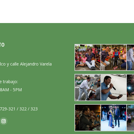
TO
:
lco y calle Alejandro Varela
e trabajo:
: 8AM - 5PM
729-321 / 322 / 323
nos en:
ok
Instagram
ge
page