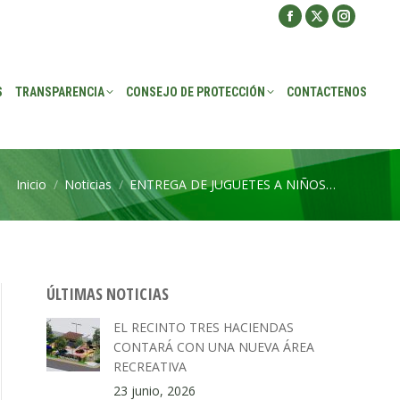
Facebook
X
Instagra
ROTECCIÓN
CONTACTENOS
page
page
page
opens
opens
opens
S
TRANSPARENCIA
CONSEJO DE PROTECCIÓN
CONTACTENOS
in
in
in
new
new
new
window
window
window
Inicio
Noticias
ENTREGA DE JUGUETES A NIÑOS…
Estás aquí:
ÚLTIMAS NOTICIAS
EL RECINTO TRES HACIENDAS
CONTARÁ CON UNA NUEVA ÁREA
RECREATIVA
23 junio, 2026