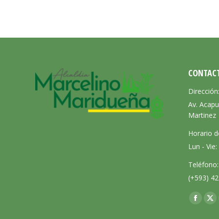
CONTAC
Dirección
Av. Acapu
Martinez
Horario d
Lun - Vie
Teléfono:
(+593) 42
Encuéntra
Facebo
X
page
pa