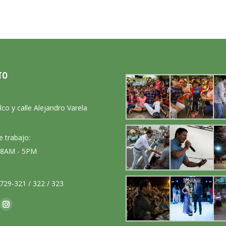
TO
:
lco y calle Alejandro Varela
e trabajo:
: 8AM - 5PM
729-321 / 322 / 323
nos en:
ok
Instagram
ge
page