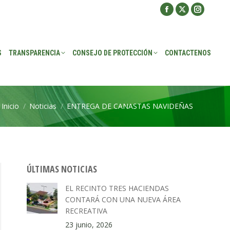
Facebook
X
Instagra
ROTECCIÓN
CONTACTENOS
page
page
page
opens
opens
opens
S
TRANSPARENCIA
CONSEJO DE PROTECCIÓN
CONTACTENOS
in
in
in
new
new
new
window
window
window
Inicio
Noticias
ENTREGA DE CANASTAS NAVIDEÑAS
Estás aquí:
ÚLTIMAS NOTICIAS
EL RECINTO TRES HACIENDAS
CONTARÁ CON UNA NUEVA ÁREA
RECREATIVA
23 junio, 2026