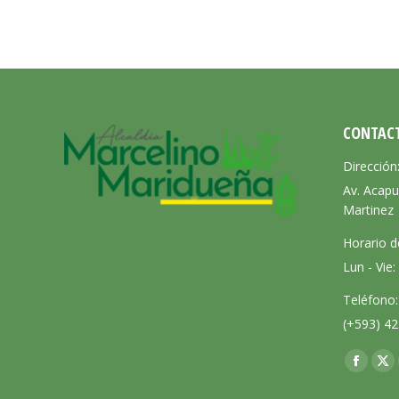
CONTAC
Dirección
Av. Acapu
Martinez
Horario d
Lun - Vie
Teléfono:
(+593) 42
Encuéntra
Facebo
X
page
pa