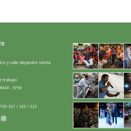
TO
:
lco y calle Alejandro Varela
e trabajo:
: 8AM - 5PM
729-321 / 322 / 323
nos en:
ok
Instagram
ge
page