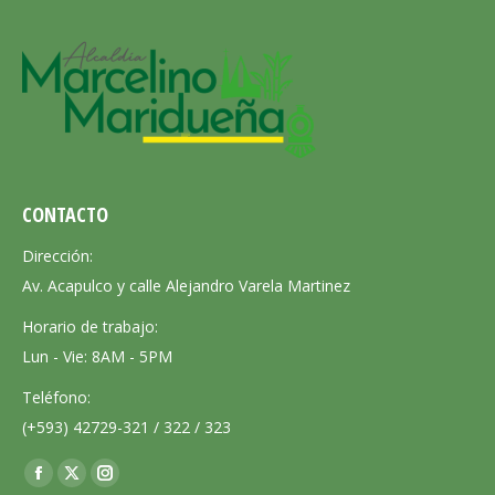
CONTACTO
Dirección:
Av. Acapulco y calle Alejandro Varela Martinez
Horario de trabajo:
Lun - Vie: 8AM - 5PM
Teléfono:
(+593) 42729-321 / 322 / 323
Encuéntranos en:
Facebook
X
Instagram