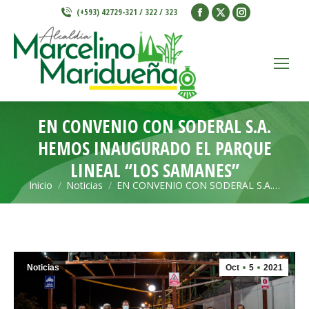
Facebook
X
Instagram
(+593) 42729-321 / 322 / 323
page
page
page
opens
opens
opens
in
in
in
new
new
new
window
window
window
EN CONVENIO CON SODERAL S.A.
HEMOS INAUGURADO EL PARQUE
LINEAL “LOS SAMANES”
Inicio
Noticias
EN CONVENIO CON SODERAL S.A.…
Estás aquí:
Noticias
Oct
5
2021