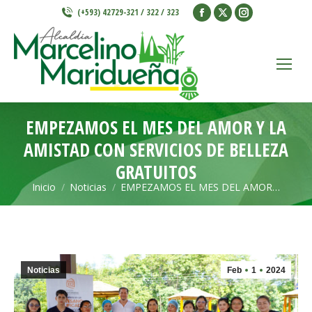
Facebook
X
Instagram
(+593) 42729-321 / 322 / 323
page
page
page
opens
opens
opens
in
in
in
new
new
new
window
window
window
EMPEZAMOS EL MES DEL AMOR Y LA
AMISTAD CON SERVICIOS DE BELLEZA
GRATUITOS
Inicio
Noticias
EMPEZAMOS EL MES DEL AMOR…
Estás aquí:
Noticias
Feb
1
2024