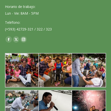
Horario de trabajo:
Lun - Vie: 8AM - 5PM
Teléfono:
(+593) 42729-321 / 322 / 323
Encuéntranos en:
Facebook
X
Instagram
page
page
page
opens
opens
opens
in
in
in
new
new
new
window
window
window