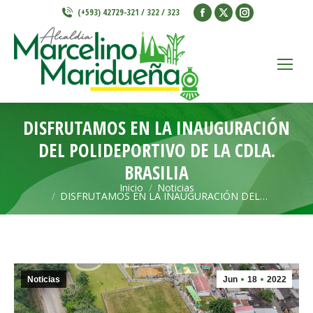
Facebook
X
Instagram
(+593) 42729-321 / 322 / 323
page
page
page
opens
opens
opens
in
in
in
new
new
new
window
window
window
DISFRUTAMOS EN LA INAUGURACIÓN
DEL POLIDEPORTIVO DE LA CDLA.
BRASILIA
Inicio
Noticias
Estás aquí:
DISFRUTAMOS EN LA INAUGURACIÓN DEL…
Noticias
Jun
18
2022