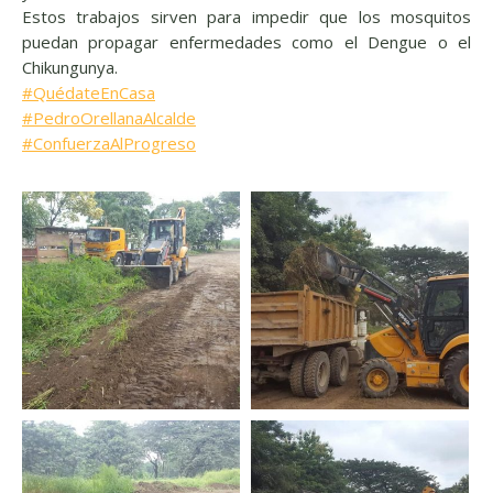
Estos trabajos sirven para impedir que los mosquitos
puedan propagar enfermedades como el Dengue o el
Chikungunya.
#
QuédateEnCasa
#
PedroOrellanaAlcalde
#
ConfuerzaAlProgreso