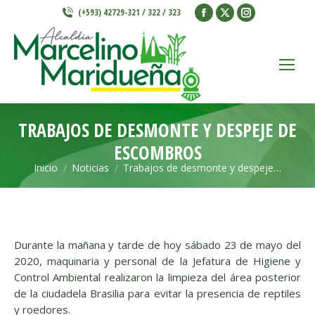
Facebook
X
Instagram
(+593) 42729-321 / 322 / 323
page
page
page
opens
opens
opens
in
in
in
new
new
new
window
window
window
TRABAJOS DE DESMONTE Y DESPEJE DE
ESCOMBROS
Inicio
Noticias
Trabajos de desmonte y despeje…
Estás aquí:
Durante la mañana y tarde de hoy sábado 23 de mayo del
2020, maquinaria y personal de la Jefatura de Higiene y
Control Ambiental realizaron la limpieza del área posterior
de la ciudadela Brasilia para evitar la presencia de reptiles
y roedores
.