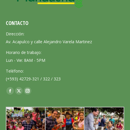
CONTACTO
Dirección:
Av. Acapulco y calle Alejandro Varela Martinez
Horario de trabajo:
Lun - Vie: 8AM - 5PM
Teléfono:
(+593) 42729-321 / 322 / 323
Encuéntranos en:
Facebook
X
Instagram
page
page
page
opens
opens
opens
in
in
in
new
new
new