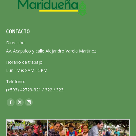
CONTACTO
Dirección:
Av. Acapulco y calle Alejandro Varela Martinez
Horario de trabajo:
Lun - Vie: 8AM - 5PM
Teléfono:
(+593) 42729-321 / 322 / 323
Encuéntranos en:
Facebook
X
Instagram
page
page
page
opens
opens
opens
in
in
in