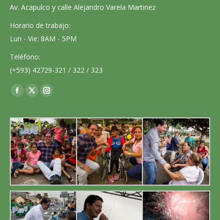
Av. Acapulco y calle Alejandro Varela Martinez
Horario de trabajo:
Lun - Vie: 8AM - 5PM
Teléfono:
(+593) 42729-321 / 322 / 323
Encuéntranos en:
Facebook
X
Instagram
page
page
page
opens
opens
opens
in
in
in
new
new
new
window
window
window