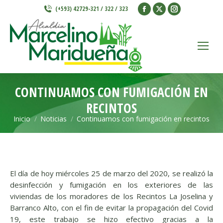
Facebook
X
Instagram
(+593) 42729-321 / 322 / 323
page
page
page
opens
opens
opens
in
in
in
new
new
new
window
window
window
CONTINUAMOS CON FUMIGACIÓN EN
RECINTOS
Inicio
Noticias
Continuamos con fumigación en recintos
Estás aquí:
El día de hoy miércoles 25 de marzo del 2020, se realizó la
desinfección y fumigación en los exteriores de las
viviendas
de los moradores de los Recintos La Joselina y
Barranco Alto, con el fin de evitar la propagación del Covid
19, este trabajo se hizo efectivo gracias a la