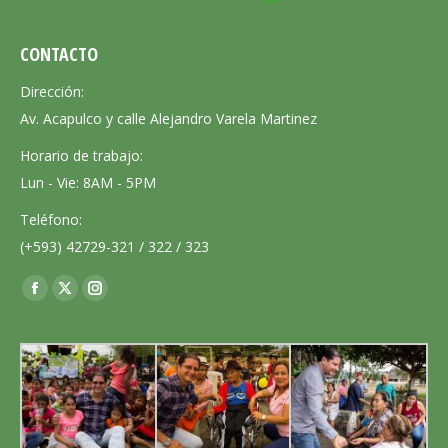
CONTACTO
Dirección:
Av. Acapulco y calle Alejandro Varela Martinez
Horario de trabajo:
Lun - Vie: 8AM - 5PM
Teléfono:
(+593) 42729-321 / 322 / 323
Encuéntranos en:
Facebook
X
Instagram
page
page
page
opens
opens
opens
in
in
in
new
new
new
window
window
window