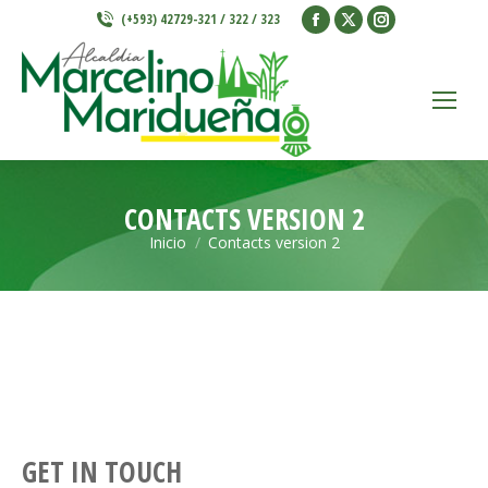
Facebook
X
Instagram
(+593) 42729-321 / 322 / 323
page
page
page
opens
opens
opens
in
in
in
new
new
new
window
window
window
CONTACTS VERSION 2
Inicio
Contacts version 2
Estás aquí:
GET IN TOUCH