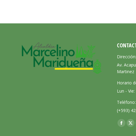
CONTAC
Dirección
Av. Acapu
Martinez
Horario d
Lun - Vie
Teléfono:
(+593) 42
Encuéntra
Facebo
X
page
pa