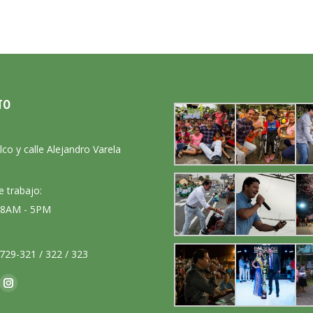
TO
:
lco y calle Alejandro Varela
e trabajo:
: 8AM - 5PM
729-321 / 322 / 323
nos en:
ok
Instagram
ge
page