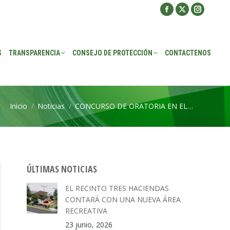
Facebook
X
Instagra
ROTECCIÓN
CONTACTENOS
page
page
page
opens
opens
opens
S
TRANSPARENCIA
CONSEJO DE PROTECCIÓN
CONTACTENOS
in
in
in
new
new
new
window
window
window
Inicio
Noticias
CONCURSO DE ORATORIA EN EL…
Estás aquí:
ÚLTIMAS NOTICIAS
EL RECINTO TRES HACIENDAS
CONTARÁ CON UNA NUEVA ÁREA
RECREATIVA
23 junio, 2026