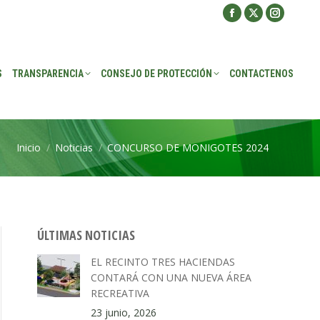
Facebook
X
Instagra
ROTECCIÓN
CONTACTENOS
page
page
page
opens
opens
opens
S
TRANSPARENCIA
CONSEJO DE PROTECCIÓN
CONTACTENOS
in
in
in
new
new
new
window
window
window
Inicio
Noticias
CONCURSO DE MONIGOTES 2024
Estás aquí:
ÚLTIMAS NOTICIAS
EL RECINTO TRES HACIENDAS
CONTARÁ CON UNA NUEVA ÁREA
RECREATIVA
23 junio, 2026