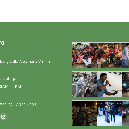
TO
:
lco y calle Alejandro Varela
e trabajo:
: 8AM - 5PM
729-321 / 322 / 323
nos en:
ok
Instagram
ge
page