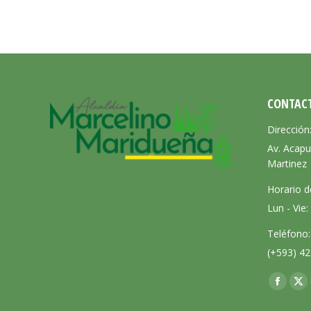
CONTAC
Dirección
Av. Acapu
Martinez
Horario d
Lun - Vie
Teléfono:
(+593) 42
Encuéntra
Facebo
X
page
pa