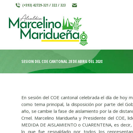
(+593) 42729-321 / 322 / 323
INICIO
MARCELINO MARIDU
SESIÓN DEL COE CANTONAL 28 DE ABRIL DEL 2020
En sesión del COE cantonal celebrada el día de hoy ma
como tema principal, la disposición por parte del Go
año
, se cambie la fase de aislamiento por la de distan
Crnel. Marcelino Maridueña y Presidente del COE, 
MEDIDA DE AISLAMIENTO o
CUARENTENA, es decir, 
lo que fue respaldado por todos los representant