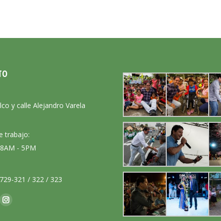
TO
:
lco y calle Alejandro Varela
e trabajo:
: 8AM - 5PM
729-321 / 322 / 323
nos en:
ok
Instagram
ge
page