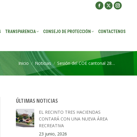
Facebook
X
Instagra
ROTECCIÓN
CONTACTENOS
page
page
page
opens
opens
opens
S
TRANSPARENCIA
CONSEJO DE PROTECCIÓN
CONTACTENOS
in
in
in
new
new
new
window
window
window
Inicio
Noticias
Sesión del COE cantonal 28…
Estás aquí:
ÚLTIMAS NOTICIAS
EL RECINTO TRES HACIENDAS
CONTARÁ CON UNA NUEVA ÁREA
RECREATIVA
23 junio, 2026