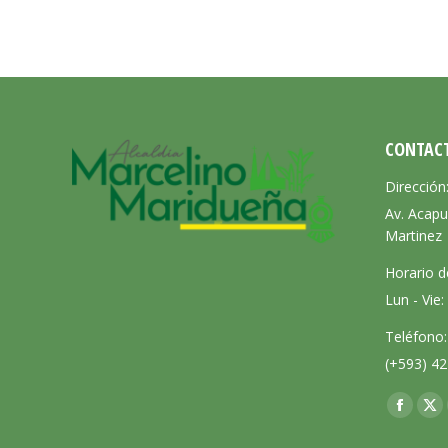
CONTAC
Dirección
Av. Acapu
Martinez
Horario d
Lun - Vie
Teléfono:
(+593) 42
Encuéntra
Facebo
X
page
pa