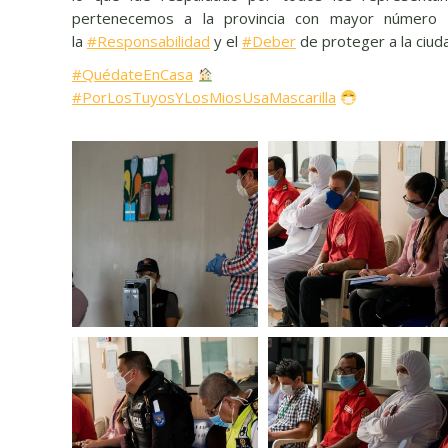
pertenecemos a la provincia con mayor número d
la
#
Responsabilidad
y el
#
Deber
de proteger a la ciud
#
QuédateEnCasa
#
PorLosTuyosYLosMiosUsaMascarilla