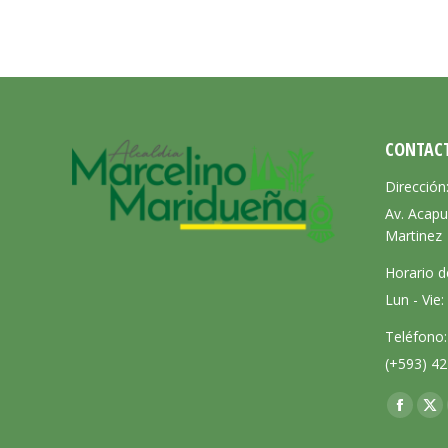
CONTAC
Dirección
Av. Acapu
Martinez
Horario d
Lun - Vie
Teléfono:
(+593) 42
Encuéntra
Facebo
X
page
pa