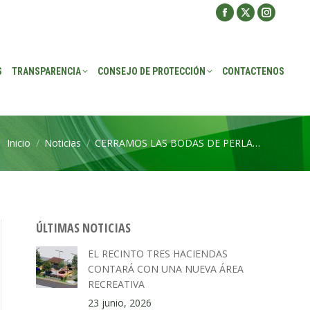
Facebook
X
Instagra
ROTECCIÓN
CONTACTENOS
page
page
page
opens
opens
opens
S
TRANSPARENCIA
CONSEJO DE PROTECCIÓN
CONTACTENOS
in
in
in
new
new
new
window
window
window
Inicio
Noticias
CERRAMOS LAS BODAS DE PERLA…
Estás aquí:
ÚLTIMAS NOTICIAS
EL RECINTO TRES HACIENDAS
CONTARÁ CON UNA NUEVA ÁREA
RECREATIVA
23 junio, 2026