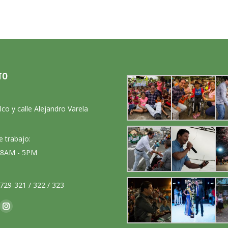
TO
:
lco y calle Alejandro Varela
e trabajo:
: 8AM - 5PM
729-321 / 322 / 323
nos en:
ok
Instagram
ge
page