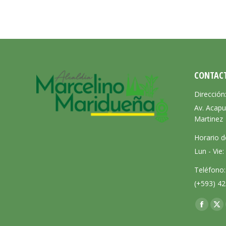
CONTAC
Dirección
Av. Acapu
Martinez
Horario d
Lun - Vie
Teléfono:
(+593) 42
Encuéntra
Facebo
X
page
pa