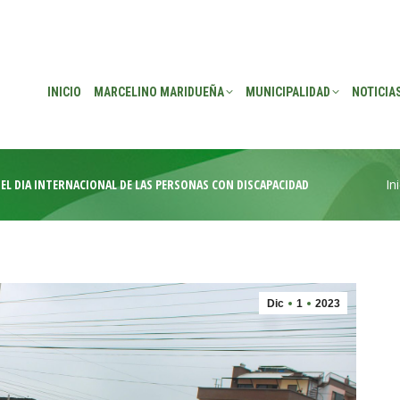
EÑA
MUNICIPALIDAD
NOTICIAS
TRANSPARENCIA
CONSEJO DE P
INICIO
MARCELINO MARIDUEÑA
MUNICIPALIDAD
NOTICIA
EL DÍA INTERNACIONAL DE LAS PERSONAS CON DISCAPACIDAD
In
Es
Dic
1
2023