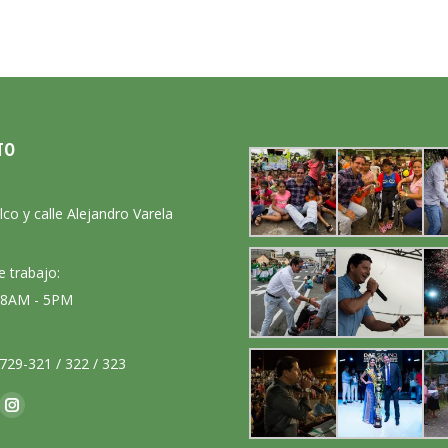
TO
:
lco y calle Alejandro Varela
e trabajo:
: 8AM - 5PM
729-321 / 322 / 323
nos en:
ok
Instagram
ge
page