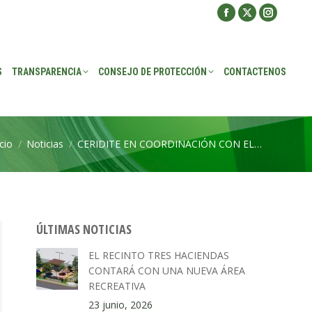
Facebook
X
Instagra
ROTECCIÓN
CONTACTENOS
page
page
page
opens
opens
opens
S
TRANSPARENCIA
CONSEJO DE PROTECCIÓN
CONTACTENOS
in
in
in
new
new
new
window
window
window
icio
Noticias
CERIDITE EN COORDINACIÓN CON EL…
tás aquí:
ÚLTIMAS NOTICIAS
EL RECINTO TRES HACIENDAS
CONTARÁ CON UNA NUEVA ÁREA
RECREATIVA
23 junio, 2026