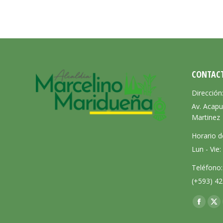
CONTAC
Dirección
Av. Acapu
Martinez
Horario d
Lun - Vie
Teléfono:
(+593) 42
Encuéntra
Facebo
X
page
pa