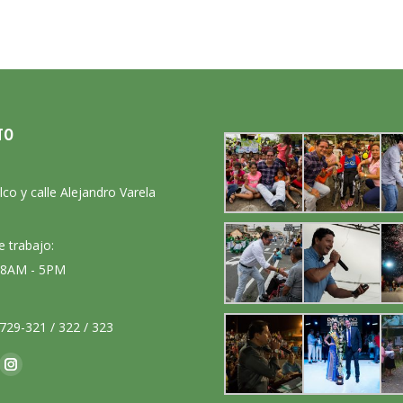
TO
:
lco y calle Alejandro Varela
e trabajo:
: 8AM - 5PM
729-321 / 322 / 323
nos en:
ok
Instagram
ge
page