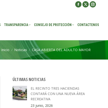
Facebook
X
Instagra
ROTECCIÓN
CONTACTENOS
page
page
page
opens
opens
opens
S
TRANSPARENCIA
CONSEJO DE PROTECCIÓN
CONTACTENOS
in
in
in
new
new
new
window
window
window
Inicio
Noticias
CASA ABIERTA DEL ADULTO MAYOR
Estás aquí:
ÚLTIMAS NOTICIAS
EL RECINTO TRES HACIENDAS
CONTARÁ CON UNA NUEVA ÁREA
RECREATIVA
23 junio, 2026