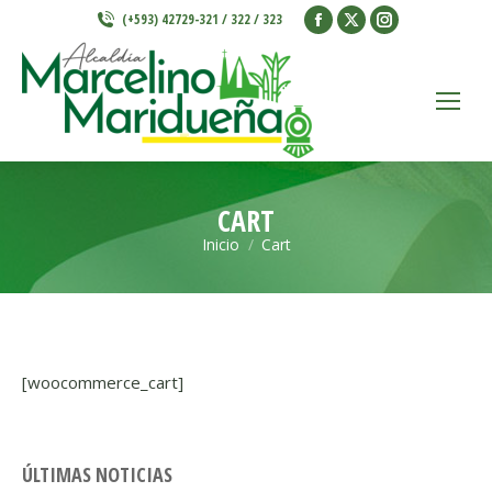
Facebook
X
Instagram
(+593) 42729-321 / 322 / 323
page
page
page
opens
opens
opens
in
in
in
new
new
new
window
window
window
CART
Inicio
Cart
Estás aquí:
[woocommerce_cart]
ÚLTIMAS NOTICIAS