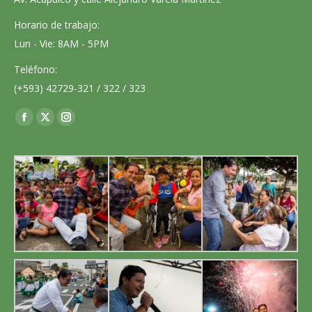
Horario de trabajo:
Lun - Vie: 8AM - 5PM
Teléfono:
(+593) 42729-321 / 322 / 323
Encuéntranos en:
Facebook
X
Instagram
page
page
page
opens
opens
opens
in
in
in
new
new
new
window
window
window