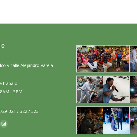
TO
:
lco y calle Alejandro Varela
e trabajo:
: 8AM - 5PM
729-321 / 322 / 323
nos en:
ok
Instagram
ge
page