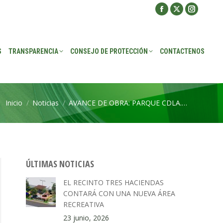
Facebook
X
Instagra
ROTECCIÓN
CONTACTENOS
page
page
page
opens
opens
opens
S
TRANSPARENCIA
CONSEJO DE PROTECCIÓN
CONTACTENOS
in
in
in
new
new
new
window
window
window
Inicio
Noticias
AVANCE DE OBRA: PARQUE CDLA.…
Estás aquí:
ÚLTIMAS NOTICIAS
EL RECINTO TRES HACIENDAS
CONTARÁ CON UNA NUEVA ÁREA
RECREATIVA
23 junio, 2026