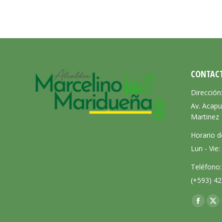
CONTAC
Dirección
Av. Acapu
Martinez
Horario d
Lun - Vie
Teléfono:
(+593) 42
Encuéntra
Facebo
X
page
pa