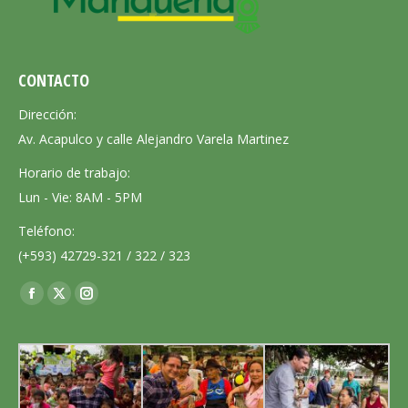
CONTACTO
Dirección:
Av. Acapulco y calle Alejandro Varela Martinez
Horario de trabajo:
Lun - Vie: 8AM - 5PM
Teléfono:
(+593) 42729-321 / 322 / 323
Encuéntranos en:
Facebook
X
Instagram
page
page
page
opens
opens
opens
in
in
in
new
new
new