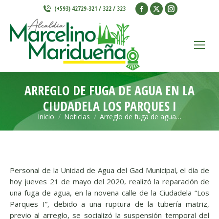
Facebook
X
Instagram
(+593) 42729-321 / 322 / 323
page
page
page
opens
opens
opens
in
in
in
new
new
new
window
window
window
ARREGLO DE FUGA DE AGUA EN LA
CIUDADELA LOS PARQUES I
Inicio
Noticias
Arreglo de fuga de agua…
Estás aquí:
Personal de la Unidad de Agua del Gad Municipal, el día de
hoy jueves 21 de mayo del 2020, realizó la reparación de
una fuga de agua, en la novena calle de la Ciudadela “Los
Parques I”, debido a una ruptura de la tubería matriz,
previo al arreglo, se socializó la suspensión temporal del