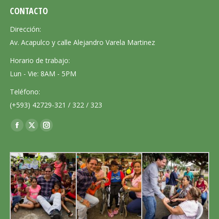
CONTACTO
Dirección:
Av. Acapulco y calle Alejandro Varela Martinez
Horario de trabajo:
Lun - Vie: 8AM - 5PM
Teléfono:
(+593) 42729-321 / 322 / 323
Encuéntranos en:
Facebook
X
Instagram
page
page
page
opens
opens
opens
in
in
in
new
new
new
window
window
window