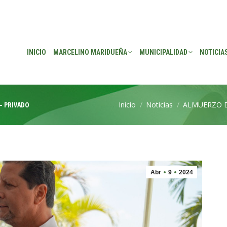
EÑA
MUNICIPALIDAD
NOTICIAS
TRANSPARENCIA
CONSEJO DE P
INICIO
MARCELINO MARIDUEÑA
MUNICIPALIDAD
NOTICIA
– PRIVADO
Inicio
Noticias
ALMUERZO D
Estás aquí:
Abr
9
2024