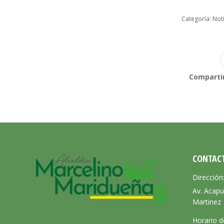
Categoría:
Noti
Compartir
CONTAC
Dirección
Av. Acapu
Martinez
Horario d