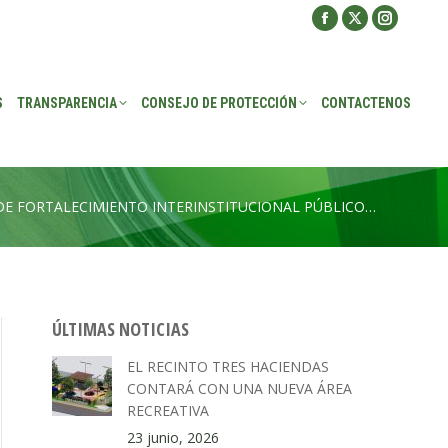
Facebook
X
Instagra
ROTECCIÓN
CONTACTENOS
page
page
page
opens
opens
opens
S
TRANSPARENCIA
CONSEJO DE PROTECCIÓN
CONTACTENOS
in
in
in
new
new
new
window
window
window
E FORTALECIMIENTO INTERINSTITUCIONAL PÚBLICO…
ÚLTIMAS NOTICIAS
EL RECINTO TRES HACIENDAS
CONTARÁ CON UNA NUEVA ÁREA
RECREATIVA
23 junio, 2026