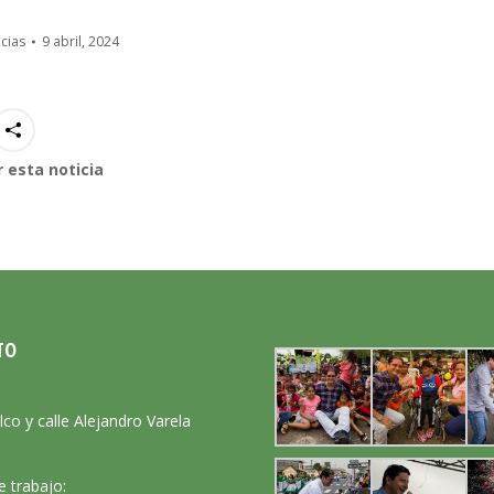
cias
9 abril, 2024
 esta noticia
TO
:
lco y calle Alejandro Varela
e trabajo: