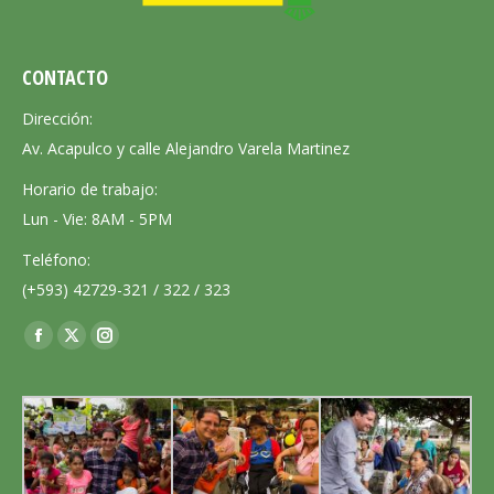
CONTACTO
Dirección:
Av. Acapulco y calle Alejandro Varela Martinez
Horario de trabajo:
Lun - Vie: 8AM - 5PM
Teléfono:
(+593) 42729-321 / 322 / 323
Encuéntranos en:
Facebook
X
Instagram
page
page
page
opens
opens
opens
in
in
in
new
new
new
window
window
window