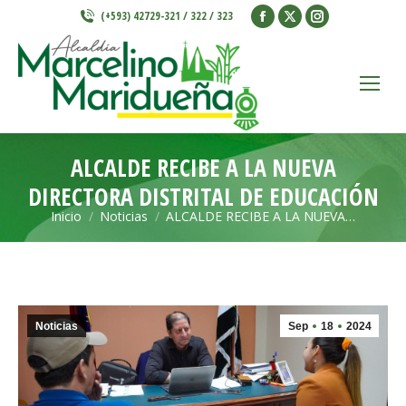
Facebook
X
Instagram
(+593) 42729-321 / 322 / 323
page
page
page
opens
opens
opens
in
in
in
new
new
new
window
window
window
ALCALDE RECIBE A LA NUEVA
DIRECTORA DISTRITAL DE EDUCACIÓN
Inicio
Noticias
ALCALDE RECIBE A LA NUEVA…
Estás aquí:
Noticias
Sep
18
2024