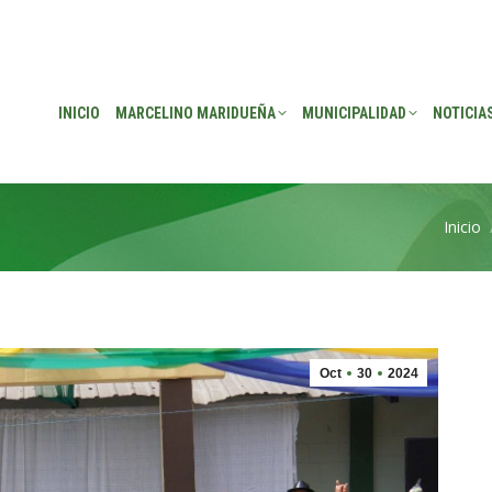
EÑA
MUNICIPALIDAD
NOTICIAS
TRANSPARENCIA
CONSEJO DE P
INICIO
MARCELINO MARIDUEÑA
MUNICIPALIDAD
NOTICIA
Inicio
Estás 
Oct
30
2024