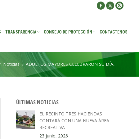
Facebook
X
Instagra
ROTECCIÓN
CONTACTENOS
page
page
page
opens
opens
opens
S
TRANSPARENCIA
CONSEJO DE PROTECCIÓN
CONTACTENOS
in
in
in
new
new
new
window
window
window
Noticias
ADULTOS MAYORES CELEBRARON SU DÍA…
aquí:
ÚLTIMAS NOTICIAS
EL RECINTO TRES HACIENDAS
CONTARÁ CON UNA NUEVA ÁREA
RECREATIVA
23 junio, 2026