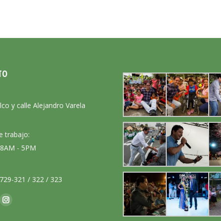
TO
:
lco y calle Alejandro Varela
e trabajo:
: 8AM - 5PM
729-321 / 322 / 323
nos en:
ok
Instagram
ge
page