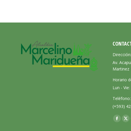
CONTAC
Dirección
Av. Acapu
Martinez
Horario d
Lun - Vie
Teléfono:
(+593) 42
Encuéntra
Facebo
X
page
pa