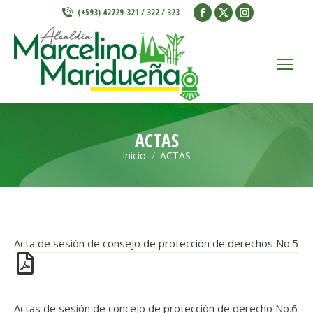
Facebook
X
Instagram
(+593) 42729-321 / 322 / 323
page
page
page
opens
opens
opens
in
in
in
new
new
new
window
window
window
ACTAS
Inicio
ACTAS
Estás aquí:
Acta de sesión de consejo de protección de derechos No.5
Actas de sesión de concejo de protección de derecho No.6