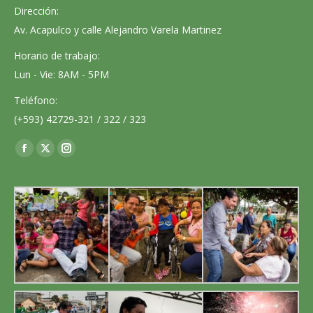
Dirección:
Av. Acapulco y calle Alejandro Varela Martinez
Horario de trabajo:
Lun - Vie: 8AM - 5PM
Teléfono:
(+593) 42729-321 / 322 / 323
Encuéntranos en:
Facebook
X
Instagram
page
page
page
opens
opens
opens
in
in
in
new
new
new
window
window
window