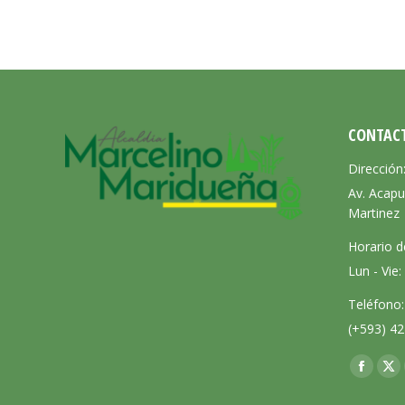
CONTAC
Dirección
Av. Acapu
Martinez
Horario d
Lun - Vie
Teléfono:
(+593) 42
Encuéntra
Facebo
X
page
pa