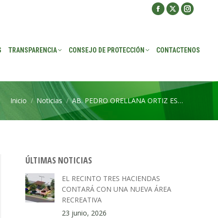
Facebook
X
Instagra
ROTECCIÓN
CONTACTENOS
page
page
page
opens
opens
opens
S
TRANSPARENCIA
CONSEJO DE PROTECCIÓN
CONTACTENOS
in
in
in
new
new
new
window
window
window
Inicio
Noticias
AB. PEDRO ORELLANA ORTIZ ES…
Estás aquí:
ÚLTIMAS NOTICIAS
EL RECINTO TRES HACIENDAS
CONTARÁ CON UNA NUEVA ÁREA
RECREATIVA
23 junio, 2026