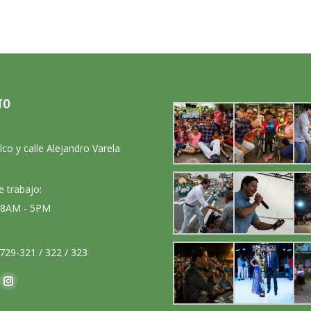
TO
:
lco y calle Alejandro Varela
e trabajo:
: 8AM - 5PM
729-321 / 322 / 323
nos en:
ok
Instagram
ge
page