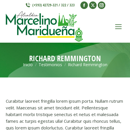
Facebook
X
Instagram
(+593) 42729-321 / 322 / 323
page
page
page
opens
opens
opens
in
in
in
new
new
new
window
window
window
RICHARD REMMINGTON
Inicio
Testimonios
Richard Remmington
Estás aquí:
Curabitur laoreet fringilla lorem ipsum porta. Nullam rutrum
velit. Maecenas sit amet tincidunt elit. Pellentesque
habitant morbi tristique senectus et netus et malesuada
fames ac turpis egestas ulla! Curabitur quis rhoncus tellus,
quis lorem ipsum dolorluctus. Curabitur laoreet fringilla