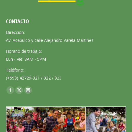
CONTACTO
Dirección:
Av. Acapulco y calle Alejandro Varela Martinez
Horario de trabajo:
Lun - Vie: 8AM - 5PM
Teléfono:
(+593) 42729-321 / 322 / 323
Encuéntranos en:
Facebook
X
Instagram
page
page
page
opens
opens
opens
in
in
in
new
new
new
window
window
window