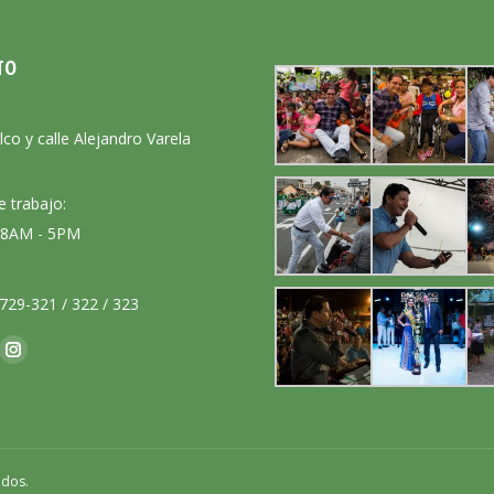
TO
:
lco y calle Alejandro Varela
e trabajo:
: 8AM - 5PM
729-321 / 322 / 323
nos en:
ok
Instagram
ge
page
ens
opens
in
w
new
ados.