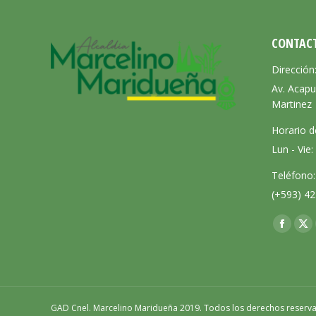
CONTAC
Dirección
Av. Acapu
Martinez
Horario d
Lun - Vie
Teléfono:
(+593) 42
Encuéntra
Facebo
X
page
pa
opens
op
in
in
new
ne
GAD Cnel. Marcelino Maridueña 2019. Todos los derechos reserv