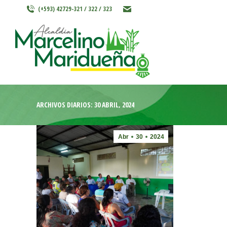
(+593) 42729-321 / 322 / 323
INICIO
MARCELINO MARIDU
ARCHIVOS DIARIOS:
30 ABRIL, 2024
Abr
30
2024